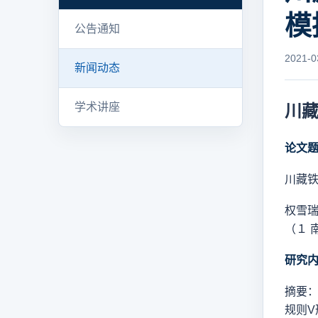
模
公告通知
2021-0
新闻动态
学术讲座
川
论文
川藏铁
权雪瑞
（１ 
研究
摘要
规则V