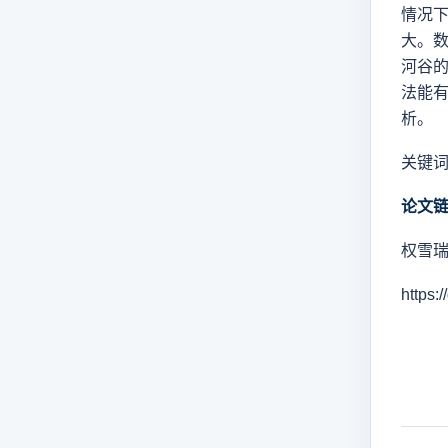
情况
大。
河谷
法能
析。
关键
论文
权雪瑞
https: