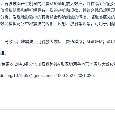
下，背波坡面产生明显的地震动加速度放大效应，并在临近谷底
数值模拟结果和解析解具有一致的趋势和规律，并符合现场观测
的分析，发现地形微小的转折将会影响到波的传播，临近谷底处
有效地模拟河谷中地震波的传播、反射、散射等现象，可用于川
词：
离散元；地震波；河谷放大效应；数值模拟；MatDEM
；深切
链接：
,黄靥欢,刘春,郭长宝.川藏铁路线V形深切河谷地形地震放大效应数值模拟[J/
//doi.org/10.19657/j.geoscience.1000-8527.2021.020.